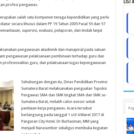
List 
gan profesi pengawas.
erupakan salah satu kompenen tenaga kependidikan yang perlu
diatur secara khusus dalam PP 19 Tahun 2005 Pasal 55 dan 57
emantauan, supervisi, evaluasi, pelaporan, dan tindak lanjut
aksanakan pengawasan akademik dan manajerial pada satuan
gram pengawasan pelaksanaan pembinaan terhadap guru dan
n profesionalitas guru, dan pelaksanaan tugas kepengawasan
Sehubungan dengan itu, Dinas Pendidikan Provinsi
Sumatera Barat melaksanakan penguatan Tupoksi
Pengawas SMA dan SMK tingkat SMA dan SMK se-
Sumatera Barat, melatih calon asesor untuk
Pop
penilaian kerja pengawas. Acara tersebut
berlangsung pada tanggal 1 s/d 4 Maret 2017 di
Pangeran City Hotel. Dr Burhasman, MM yang
menjadi Narasumber sekaligus membuka kegiatan