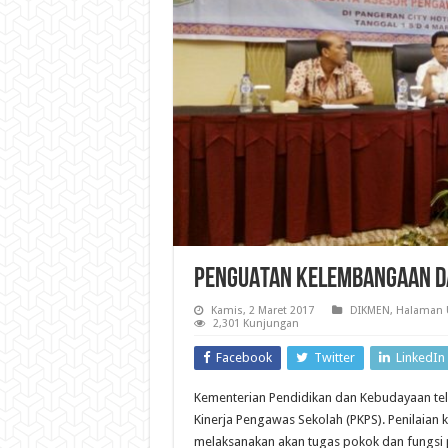
PENGUATAN KELEMBANGAAN D
Kamis, 2 Maret 2017
DIKMEN
,
Halaman 
2,301 Kunjungan
Facebook
Twitter
LinkedIn
Kementerian Pendidikan dan Kebudayaan tela
Kinerja Pengawas Sekolah (PKPS). Penilaian 
melaksanakan akan tugas pokok dan fungsi