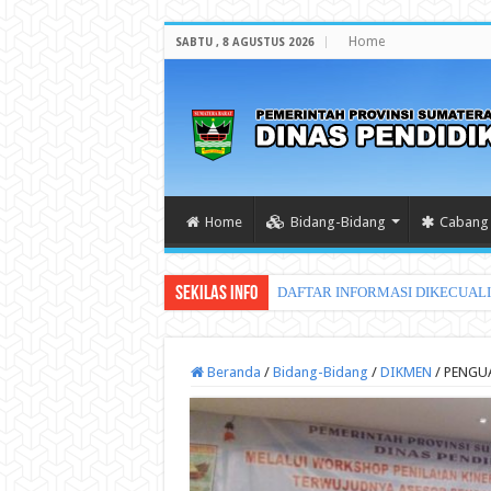
Home
SABTU , 8 AGUSTUS 2026
Home
Bidang-Bidang
Cabang 
Sekilas Info
DAFTAR INFORMASI DIKECUAL
Beranda
/
Bidang-Bidang
/
DIKMEN
/
PENGU