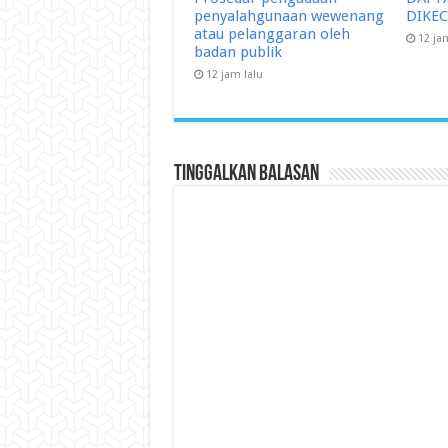
penyalahgunaan wewenang
DIKE
atau pelanggaran oleh
12 ja
badan publik
12 jam lalu
Tinggalkan Balasan