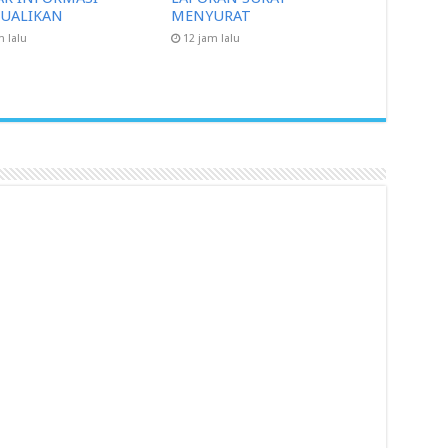
CUALIKAN
MENYURAT
m lalu
12 jam lalu