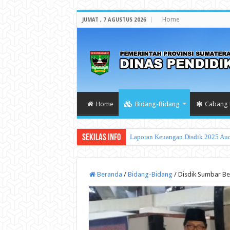
Home
JUMAT , 7 AGUSTUS 2026
Home
Bidang-Bidang
Cabang 
Sekilas Info
PROGRAM/KEG
Beranda
/
Bidang-Bidang
/
Disdik Sumbar Be