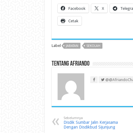
Facebook
X
Telegr
Cetak
Label
JABATAN
SEKOLAH
Tentang Afriando
@@AfriandoCh
Sebelumnya
Disdik Sumbar Jalin Kerjasama
Dengan Disdikbud Sijunjung