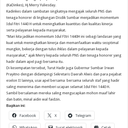
(KaDinkes), Hj Merry Yuliesday.
Kadinkes dalam sambutan singkatnya mengajak seluruh PNS dan
tenaga honorer di lingkungan Disdik Sumbar menjadikan momentum
Idul Fitri 1440 H untuk meningkatkan kuantitas dan kualitas kinerja
serta pelayanan kepada masyarakat.
“Mari kita jadikan momentum Idul FItri 1440H ini sebagi landasan yang
kuat untuk meningkatkan kinerja dan memanfaatkan waktu seoptimal
mungkin, bekerja dengan tulus ihklas dalam pelayanan kepada
masyarakat,” ajak Merry kepada seluruh PNS dan tenaga honorer yang
hadir dalam apel pagi bersama itu.
Di kesempatan tersebut, Turut Hadir juga Gubernur Sumbar Irwan
Prayitno dengan didampingi Sekretaris Daerah Alwis dan para pejabat
eselon II lainnya, usai apel bersama bersama seluruh staf yang hadir
saling menerima dan memberi ucapan selamat Idul Fitri 1440 H.
Sambil bersalaman mereka saling mengucapkan mohon maaf lahir
dan batin, minal aidin wal faidzin.
Bagikan ini:
Facebook
X
Telegram
WhatsApp
Surat elektronik
Cetak