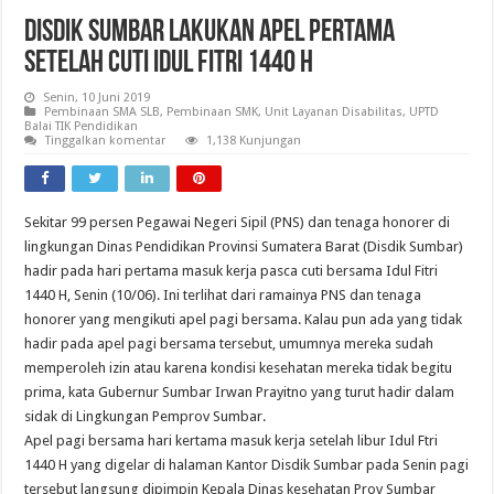
Disdik Sumbar Lakukan Apel Pertama
Setelah Cuti Idul Fitri 1440 H
Senin, 10 Juni 2019
Pembinaan SMA SLB
,
Pembinaan SMK
,
Unit Layanan Disabilitas
,
UPTD
Balai TIK Pendidikan
Tinggalkan komentar
1,138 Kunjungan
Sekitar 99 persen Pegawai Negeri Sipil (PNS) dan tenaga honorer di
lingkungan Dinas Pendidikan Provinsi Sumatera Barat (Disdik Sumbar)
hadir pada hari pertama masuk kerja pasca cuti bersama Idul Fitri
1440 H, Senin (10/06). Ini terlihat dari ramainya PNS dan tenaga
honorer yang mengikuti apel pagi bersama. Kalau pun ada yang tidak
hadir pada apel pagi bersama tersebut, umumnya mereka sudah
memperoleh izin atau karena kondisi kesehatan mereka tidak begitu
prima, kata Gubernur Sumbar Irwan Prayitno yang turut hadir dalam
sidak di Lingkungan Pemprov Sumbar.
Apel pagi bersama hari kertama masuk kerja setelah libur Idul Ftri
1440 H yang digelar di halaman Kantor Disdik Sumbar pada Senin pagi
tersebut langsung dipimpin Kepala Dinas kesehatan Prov Sumbar