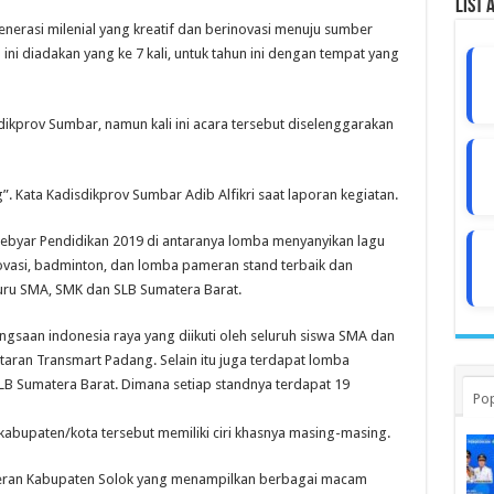
List 
rasi milenial yang kreatif dan berinovasi menuju sumber
ni diadakan yang ke 7 kali, untuk tahun ini dengan tempat yang
dikprov Sumbar, namun kali ini acara tersebut diselenggarakan
”. Kata Kadisdikprov Sumbar Adib Alfikri saat laporan kegiatan.
byar Pendidikan 2019 di antaranya lomba menyanyikan lagu
ovasi, badminton, dan lomba pameran stand terbaik dan
guru SMA, SMK dan SLB Sumatera Barat.
saan indonesia raya yang diikuti oleh seluruh siswa SMA dan
aran Transmart Padang. Selain itu juga terdapat lomba
LB Sumatera Barat. Dimana setiap standnya terdapat 19
Pop
 kabupaten/kota tersebut memiliki ciri khasnya masing-masing.
eran Kabupaten Solok yang menampilkan berbagai macam