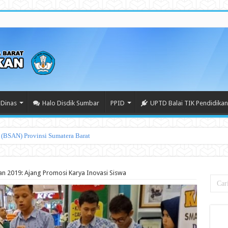
Dinas
Halo Disdik Sumbar
PPID
UPTD Balai TIK Pendidikan
n 2019: Ajang Promosi Karya Inovasi Siswa