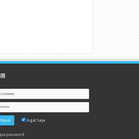
gin
Ingat Saya
upa password