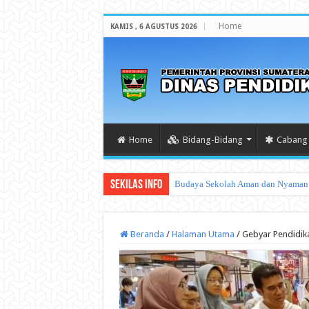
Home
KAMIS , 6 AGUSTUS 2026
Home
Bidang-Bidang
Cabang 
Sekilas Info
Tata Cara Pengad
Beranda
/
Halaman Utama
/
Gebyar Pendidika