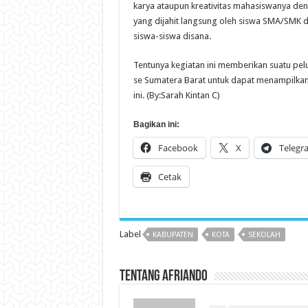
karya ataupun kreativitas mahasiswanya de
yang dijahit langsung oleh siswa SMA/SMK di
siswa-siswa disana.
Tentunya kegiatan ini memberikan suatu pe
se Sumatera Barat untuk dapat menampilkan 
ini. (By:Sarah Kintan C)
Bagikan ini:
Facebook
X
Telegr
Cetak
Label
KABUPATEN
KOTA
SEKOLAH
Tentang Afriando