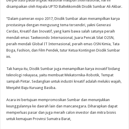
berperstasi pada tingkat Nasional maupun Internasional, hal ini
disampaikan oleh Kepala UPTD Baltekkomdik Disdik Sumbar Ali Akbar.
“Dalam pameran expo 2017, Disdik Sumbar akan menampilkan karya
prestasinya dengan mengusung tema tersendiri, yakni Generasi
Cerdas, Kreatif dan Inovatif, yang kami bawa salah satunya peraih
mendali emas Taekwondo Internasional, Juara Pencak Silat O2SN,
peraih mendali Global IT Internasional, peraih emas OSN Kimia, Tata
Boga, Fashion, dan Film Pendek, tutur Ketua Kontingen Disdik Sumbar
ini.
Tak hanya itu, Disdik Sumbar juga menampilkan karya inovatif bidang
teknologi rekayasa, yaitu membuat Mekatornika-Robotik, Tempat
sampah Pintar. Sedangkan untuk industri kreatif adalah melukis wajah,
Menjahit Baju Kuruang Basiba.
Acara ini bertujuan mempromosikan Sumbar dan menunjukkan
keunggulannya ke daerah lain dan mancanegara. Diharapkan dapat
memperluas pasar dan juga meraih calon investor dan mitra bisnis
untuk kemajuan Provinsi Sumatra Barat,