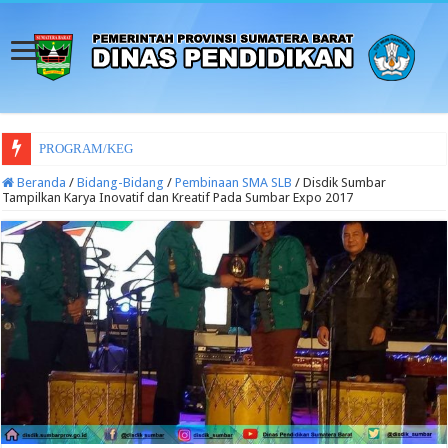
PROGRAM/KEGIATAN DINAS PENDIDIK
Beranda
/
Bidang-Bidang
/
Pembinaan SMA SLB
/
Disdik Sumbar
Tampilkan Karya Inovatif dan Kreatif Pada Sumbar Expo 2017