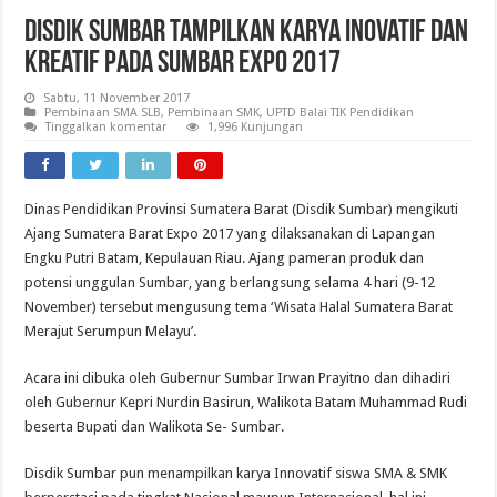
Disdik Sumbar Tampilkan Karya Inovatif dan
Kreatif Pada Sumbar Expo 2017
Sabtu, 11 November 2017
Pembinaan SMA SLB
,
Pembinaan SMK
,
UPTD Balai TIK Pendidikan
Tinggalkan komentar
1,996 Kunjungan
Dinas Pendidikan Provinsi Sumatera Barat (Disdik Sumbar) mengikuti
Ajang Sumatera Barat Expo 2017 yang dilaksanakan di Lapangan
Engku Putri Batam, Kepulauan Riau. Ajang pameran produk dan
potensi unggulan Sumbar, yang berlangsung selama 4 hari (9-12
November) tersebut mengusung tema ‘Wisata Halal Sumatera Barat
Merajut Serumpun Melayu’.
Acara ini dibuka oleh Gubernur Sumbar Irwan Prayitno dan dihadiri
oleh Gubernur Kepri Nurdin Basirun, Walikota Batam Muhammad Rudi
beserta Bupati dan Walikota Se- Sumbar.
Disdik Sumbar pun menampilkan karya Innovatif siswa SMA & SMK