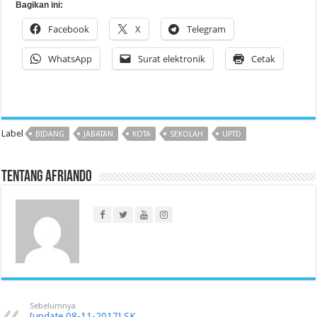
Bagikan ini:
Facebook
X
Telegram
WhatsApp
Surat elektronik
Cetak
Label
BIDANG
JABATAN
KOTA
SEKOLAH
UPTD
Tentang Afriando
Sebelumnya
[update 08-11-2017] SK