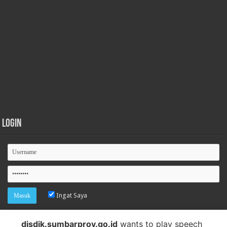
Login
Ingat Saya
Lupa password
disdik.sumbarprov.go.id
wants to play speech