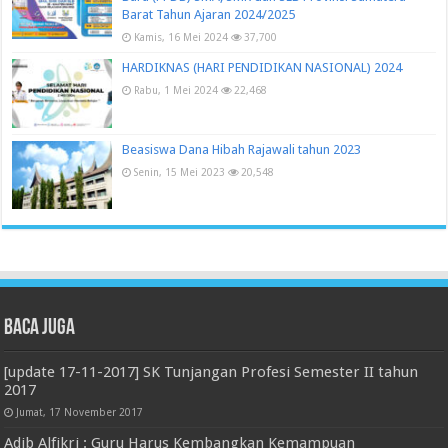
Barat Tahun Ajaran 2024/2025
Kamis, 16 Mei 2024
37,700
HARDIKNAS (HARI PENDIDIKAN NASIONAL) 2024
Rabu, 1 Mei 2024
22,468
Beasiswa Dana Hibah Rajawali tahun 2023
Senin, 15 Mei 2023
20,548
Baca juga
[update 17-11-2017] SK Tunjangan Profesi Semester II tahun
2017
Jumat, 17 November 2017
Adib Alfikri : Guru Harus Kembangkan Kemampuan