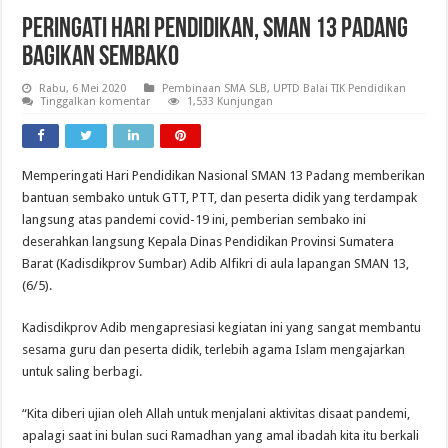
Peringati Hari Pendidikan, SMAN 13 Padang
Bagikan Sembako
Rabu, 6 Mei 2020
Pembinaan SMA SLB
,
UPTD Balai TIK Pendidikan
Tinggalkan komentar
1,533 Kunjungan
Memperingati Hari Pendidikan Nasional SMAN 13 Padang memberikan
bantuan sembako untuk GTT, PTT, dan peserta didik yang terdampak
langsung atas pandemi covid-19 ini, pemberian sembako ini
deserahkan langsung Kepala Dinas Pendidikan Provinsi Sumatera
Barat (Kadisdikprov Sumbar) Adib Alfikri di aula lapangan SMAN 13,
(6/5).
Kadisdikprov Adib mengapresiasi kegiatan ini yang sangat membantu
sesama guru dan peserta didik, terlebih agama Islam mengajarkan
untuk saling berbagi.
“Kita diberi ujian oleh Allah untuk menjalani aktivitas disaat pandemi,
apalagi saat ini bulan suci Ramadhan yang amal ibadah kita itu berkali