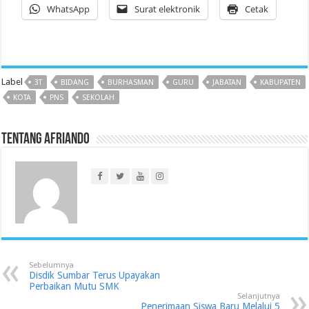
WhatsApp
Surat elektronik
Cetak
Label
3T
BIDANG
BURHASMAN
GURU
JABATAN
KABUPATEN
KOTA
PNS
SEKOLAH
Tentang Afriando
Sebelumnya
Disdik Sumbar Terus Upayakan
Perbaikan Mutu SMK
Selanjutnya
Penerimaan Siswa Baru Melalui 5