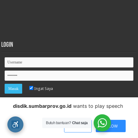
Login
Ingat Saya
Lupa password
disdik.sumbarprov.go.id
wants to play speech
Butuh bantuan?
Chat saja
DENY
ALLOW
Dinas Pendidikan Sumatera Barat
© Copyright 2026, All Rights Reserved