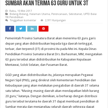
Sumbar Akan Terima 63 Guru untuk 3T
Rabu, 10 Mei 2017
Bidang-Bidang
,
Halaman Utama
,
Perencanaan
,
Sekretariat
,
UPTD Balai
TIK Pendidikan
Tinggalkan komentar
2,911 Kunjungan
Pemerintah Provinsi Sumatera Barat akan menerima 63 guru garis
depan yang akan didistribusikan kepada tiga daerah tertinggal,
terluar, dan terpencil (3T) di provinsi itu pada Mei ini. Kepala Dinas
Pendidikan Provinsi Sumatera Barat Drs. Burhasman, MM, mengatakan
63 guru tersebut akan didistribusikan ke Kabupaten Kepulauan
Mentawai, Solok Selatan, dan Pasaman Barat.
GGD yang akan didistribusikan itu, jelasnya merupakan Pegawai
Negeri Sipil (PNS), yang direkrut oleh Kementerian Pendidikan dan
Kebudayaan yang akan melakukan pengabdian di daerah 3T selama
satu tahun. “Masing-masing daerah akan mendapatkan lebih kurang
20 guru,” katanya. Dengan demikian, ia berharap dengan distribusi
guru tersebut terutama ke daerah 3T dapat membuat pendidikan di
Sumbar merata dan menjangkau seluruh daerah sehingga dapat