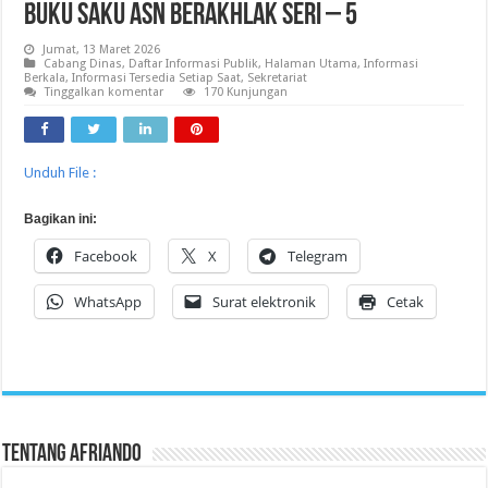
Buku Saku ASN BerAKHLAK Seri – 5
Jumat, 13 Maret 2026
Cabang Dinas
,
Daftar Informasi Publik
,
Halaman Utama
,
Informasi
Berkala
,
Informasi Tersedia Setiap Saat
,
Sekretariat
Tinggalkan komentar
170 Kunjungan
Unduh File :
Bagikan ini:
Facebook
X
Telegram
WhatsApp
Surat elektronik
Cetak
Tentang Afriando