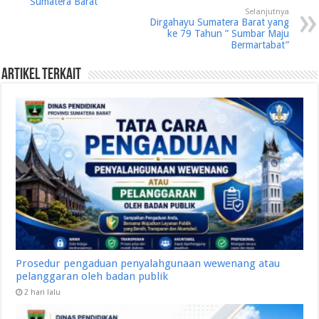
Sumatera Barat
Selanjutnya
Dirgahayu Sumatera Barat yang
ke 79 Tahun ” Sumbar Maju
Bermartabat”
Artikel Terkait
Prosedur pengaduan penyalahgunaan wewenang atau
pelanggaran oleh badan publik
2 hari lalu