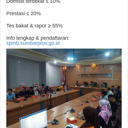
Domisili terdekat ≤ 10%
Prestasi ≤ 20%
Tes bakat & rapor ≥ 55%
Info lengkap & pendaftaran:
spmb.sumbarprov.go.id