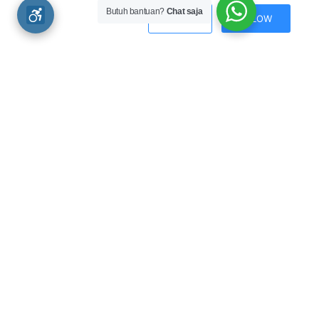
Gebyar Pendidikan 2018 Jadi Ajang Promosi Karya Generasi
Butuh bantuan?
Chat saja
DENY
ALLOW
Milenial
Kamis, 27 September 2018
Harkopnas: Disdik Sumbar Raih Peringkat 3 Nasional
Rabu, 12 Juli 2017
Berita Duka Dinas Pendidikan Provinsi Sumbar
Selasa, 30 Oktober 2018
Halaman Facebook Resmi