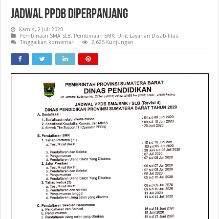
Jadwal PPDB diperpanjang
Kamis, 2 Juli 2020
Pembinaan SMA SLB
,
Pembinaan SMK
,
Unit Layanan Disabilitas
Tinggalkan komentar
2,625 Kunjungan