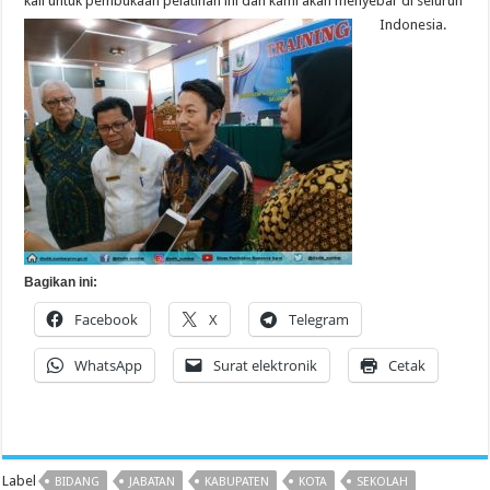
kali untuk pembukaan pelatihan ini dan kami akan menyebar di seluruh
Indonesia.
Bagikan ini:
Facebook
X
Telegram
WhatsApp
Surat elektronik
Cetak
Label
BIDANG
JABATAN
KABUPATEN
KOTA
SEKOLAH