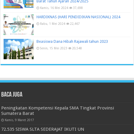
Barat Tahun Ajaran 2024/2025
Kamis, 16 Mei 2024
37,698
HARDIKNAS (HARI PENDIDIKAN NASIONAL) 2024
Rabu, 1 Mei 2024
22,467
Beasiswa Dana Hibah Rajawali tahun 2023
Senin, 15 Mei 2023
20,548
Baca juga
Peningkatan Kompetensi Kepala SMA Tingkat Provinsi
Sumatera Barat
Kamis, 9 Maret 2017
72.535 SISWA SLTA SEDERAJAT IKUTI UN