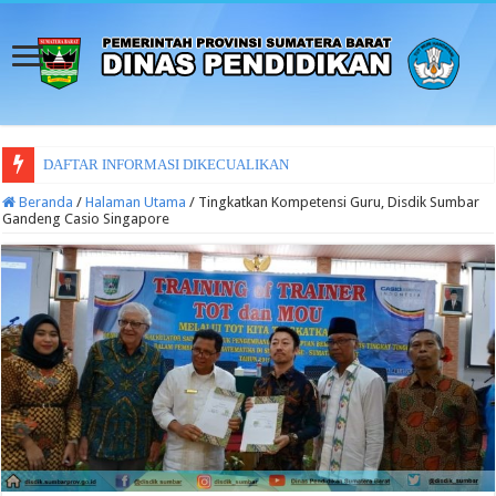
DAFTAR INFORMASI DIKECUALIKAN
Beranda
/
Halaman Utama
/
Tingkatkan Kompetensi Guru, Disdik Sumbar
Gandeng Casio Singapore