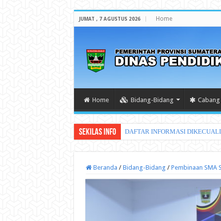
Home
JUMAT , 7 AGUSTUS 2026
Home
Bidang-Bidang
Cabang 
Sekilas Info
DAFTAR INFORMASI DIKECUAL
Beranda
/
Bidang-Bidang
/
Pembinaan SMA 