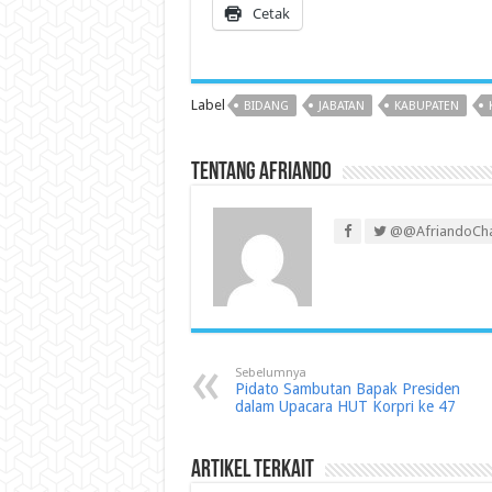
Cetak
Label
BIDANG
JABATAN
KABUPATEN
Tentang Afriando
@@AfriandoCh
Sebelumnya
Pidato Sambutan Bapak Presiden
dalam Upacara HUT Korpri ke 47
Artikel Terkait