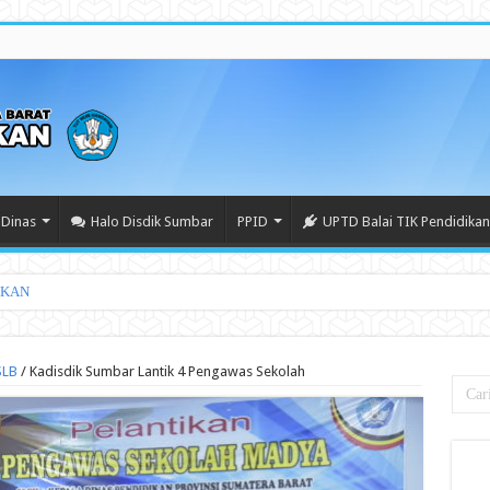
Dinas
Halo Disdik Sumbar
PPID
UPTD Balai TIK Pendidikan
IKAN
SLB
/
Kadisdik Sumbar Lantik 4 Pengawas Sekolah