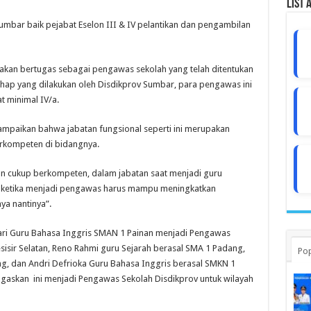
List 
 Sumbar baik pejabat Eselon III & IV pelantikan dan pengambilan
 akan bertugas sebagai pengawas sekolah yang telah ditentukan
ap yang dilakukan oleh Disdikprov Sumbar, para pengawas ini
t minimal IV/a.
paikan bahwa jabatan fungsional seperti ini merupakan
rkompeten di bidangnya.
dan cukup berkompeten, dalam jabatan saat menjadi guru
n, ketika menjadi pengawas harus mampu meningkatkan
ya nantinya”.
 dari Guru Bahasa Inggris SMAN 1 Painan menjadi Pengawas
sisir Selatan, Reno Rahmi guru Sejarah berasal SMA 1 Padang,
Pop
ang, dan Andri Defrioka Guru Bahasa Inggris berasal SMKN 1
tugaskan ini menjadi Pengawas Sekolah Disdikprov untuk wilayah