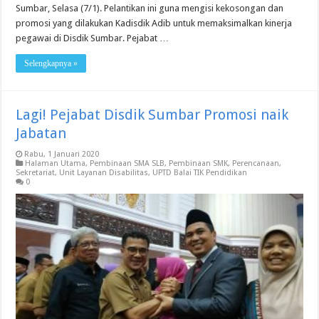
Sumbar, Selasa (7/1). Pelantikan ini guna mengisi kekosongan dan
promosi yang dilakukan Kadisdik Adib untuk memaksimalkan kinerja
pegawai di Disdik Sumbar. Pejabat …
Selengkapnya »
Lagi! Pejabat Disdik Sumbar Promosi naik
Jabatan
Rabu, 1 Januari 2020
Halaman Utama
,
Pembinaan SMA SLB
,
Pembinaan SMK
,
Perencanaan
,
Sekretariat
,
Unit Layanan Disabilitas
,
UPTD Balai TIK Pendidikan
0