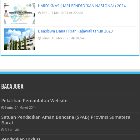
HARDIKNAS (HARI PENDIDIKAN NASIONAL) 2024
Rabu, 1 Mei 2024
22,467
Beasiswa Dana Hibah Rajawali tahun 2023
Senin, 15 Mei 2023
20,548
Baca juga
Pelatihan Pemanfatan Website
Senin, 24 Maret 2014
Satuan Pendidikan Aman Bencana (SPAB) Provinsi Sumatera
Barat
3 hari lalu
Pendidikan Inklusi