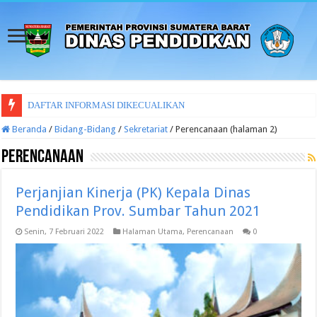
LAPORAN SURA
Beranda
/
Bidang-Bidang
/
Sekretariat
/
Perencanaan (halaman 2)
Perencanaan
Perjanjian Kinerja (PK) Kepala Dinas
Pendidikan Prov. Sumbar Tahun 2021
Senin, 7 Februari 2022
Halaman Utama
,
Perencanaan
0