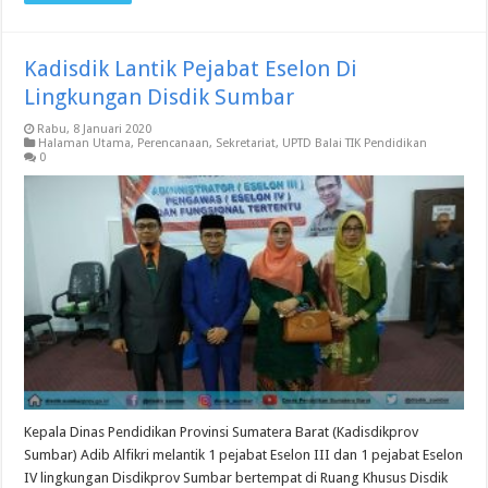
Kadisdik Lantik Pejabat Eselon Di
Lingkungan Disdik Sumbar
Rabu, 8 Januari 2020
Halaman Utama
,
Perencanaan
,
Sekretariat
,
UPTD Balai TIK Pendidikan
0
Kepala Dinas Pendidikan Provinsi Sumatera Barat (Kadisdikprov
Sumbar) Adib Alfikri melantik 1 pejabat Eselon III dan 1 pejabat Eselon
IV lingkungan Disdikprov Sumbar bertempat di Ruang Khusus Disdik