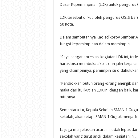
Dasar Kepemimpinan (LDK) untuk pengurus Os
LDK tersebut diikuti oleh pengurus OSIS ba
50 Kota.
Dalam sambutannya Kadisdikprov Sumbar Adi
fungsi kepemimpinan dalam memimpin.
“Saya sangat apresiasi kegiatan LDK ini, t
harus bisa membuka akses dan jalin kerja
yang dipimpinnya, pemimpin itu didahulukan
“Pendidkkan butuh orang-orang energik da
maka dari itu ikutilah LDK ini dengan baik, k
tutupnya.
Sementara itu, Kepala Sekolah SMAN 1 Guguk 
sekolah, akan tetapi SMAN 1 Guguk menjadi
Ia juga menjelaskan acara ini tidak lepas d
sekolah yang turut andil dalam kegiatan ini.