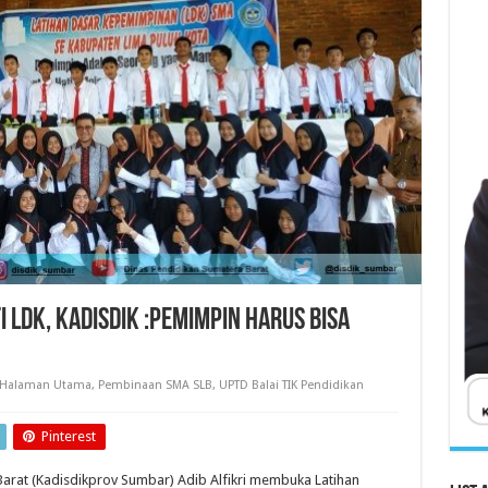
i LDK, Kadisdik :Pemimpin Harus Bisa
Halaman Utama
,
Pembinaan SMA SLB
,
UPTD Balai TIK Pendidikan
Pinterest
Barat (Kadisdikprov Sumbar) Adib Alfikri membuka Latihan