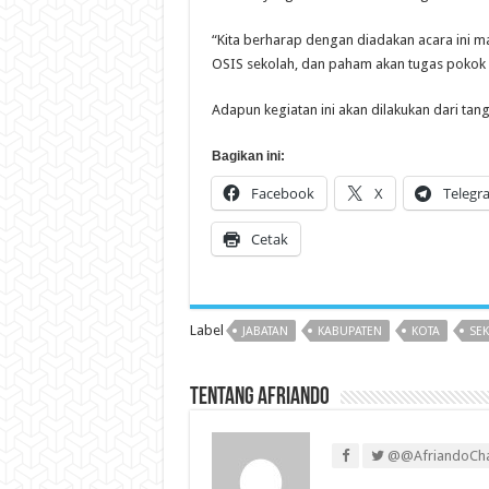
“Kita berharap dengan diadakan acara ini
OSIS sekolah, dan paham akan tugas pokok 
Adapun kegiatan ini akan dilakukan dari tang
Bagikan ini:
Facebook
X
Telegr
Cetak
Label
JABATAN
KABUPATEN
KOTA
SE
Tentang Afriando
@@AfriandoCh