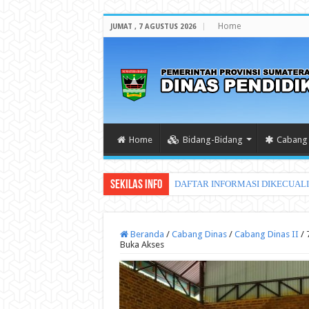
Home
JUMAT , 7 AGUSTUS 2026
Home
Bidang-Bidang
Cabang 
Sekilas Info
DAFTAR INFORMASI DIKECUAL
Beranda
/
Cabang Dinas
/
Cabang Dinas II
/
Buka Akses