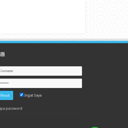
gin
Ingat Saya
upa password