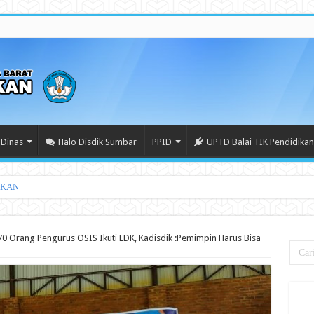
Dinas
Halo Disdik Sumbar
PPID
UPTD Balai TIK Pendidikan
IKAN
70 Orang Pengurus OSIS Ikuti LDK, Kadisdik :Pemimpin Harus Bisa