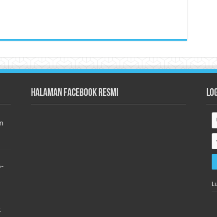
Halaman Facebook Resmi
Lo
n
-
L
t