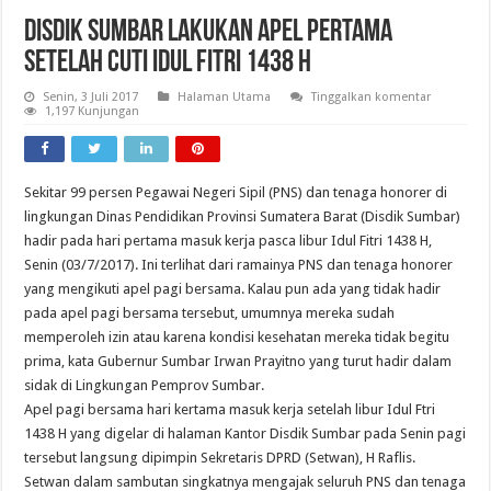
Disdik Sumbar Lakukan Apel Pertama
Setelah Cuti Idul Fitri 1438 H
Senin, 3 Juli 2017
Halaman Utama
Tinggalkan komentar
1,197 Kunjungan
Sekitar 99 persen Pegawai Negeri Sipil (PNS) dan tenaga honorer di
lingkungan Dinas Pendidikan Provinsi Sumatera Barat (Disdik Sumbar)
hadir pada hari pertama masuk kerja pasca libur Idul Fitri 1438 H,
Senin (03/7/2017). Ini terlihat dari ramainya PNS dan tenaga honorer
yang mengikuti apel pagi bersama. Kalau pun ada yang tidak hadir
pada apel pagi bersama tersebut, umumnya mereka sudah
memperoleh izin atau karena kondisi kesehatan mereka tidak begitu
prima, kata Gubernur Sumbar Irwan Prayitno yang turut hadir dalam
sidak di Lingkungan Pemprov Sumbar.
Apel pagi bersama hari kertama masuk kerja setelah libur Idul Ftri
1438 H yang digelar di halaman Kantor Disdik Sumbar pada Senin pagi
tersebut langsung dipimpin Sekretaris DPRD (Setwan), H Raflis.
Setwan dalam sambutan singkatnya mengajak seluruh PNS dan tenaga