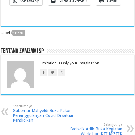
WhatsApp
Surat elektronik
Cetak
Label
PPDB
Tentang Zamzami SP
Limitation is Only your Imagination..
Sebelumnya
Gubernur Mahyeldi Buka Rakor
Penanggulangan Covid Di satuan
Pendidikan
Selanjutnya
Kadisdik Adib Buka Kegiatan
Workshop KTI MGTIK