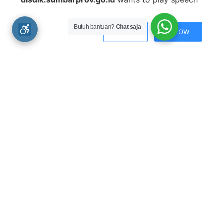
Baca juga
Peringati Hari Guru, Disdik Sumbar Adakan Kejuaraan
Butuh bantuan?
Chat saja
DENY
ALLOW
Badminton Antar MKKS
Selasa, 21 November 2017
Kota Payakumbuh Juara GSI Tingkat SMP
Jumat, 14 September 2018
227 Siswa SMK Sumbar Ikuti Lomba LKS
Kamis, 27 April 2017
Halaman Facebook Resmi