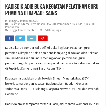
Kadisdik Adib Buka Kegiatan Pelatihan Guru
Pembina Olimpiade Sains
Minggu, 19 Januari 2020
Halaman Utama
,
Pembinaan SMA SLB
,
Pembinaan SMK
,
UPTD Balai TIK
Pendidikan
Tinggalkan komentar
770 Kunjungan
Kadisdikprov Sumbar Adib Alfikri buka kegiatan Pelatihan guru
pembina Olimpiade Sains dan penelitian yang diadakan oleh Sekolah
Ilmuan Minangkabau untuk meningkatkan pembinaan guru
pendamping olimpiade sains dan penelitian, acara tersebut diadakan
di Pusdiklat Kemendagri Baso, Agam (18/1).
Kegiatan ini diadakan oleh Sekolah Ilmuan Minangkabau (SIM)
bekerjasama dengan Yayasan Baabussalam Hasdar, Generasi
Indonesia Emas (GIE), Minang Diaspora Network (MDN
)
, dan Wardah
Cosmetic.
Hadir dalam kesempatan tersebut Fasli Jalal mantan Wamendikbud RI,