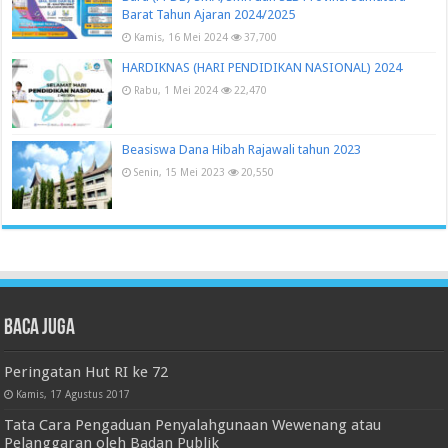
Barat Tahun Ajaran 2024/2025
Kamis, 16 Mei 2024
37,700
HARDIKNAS (HARI PENDIDIKAN NASIONAL) 2024
Rabu, 1 Mei 2024
22,470
Beasiswa Dana Hibah Rajawali tahun 2023
Senin, 15 Mei 2023
20,550
Baca juga
Peringatan Hut RI ke 72
Kamis, 17 Agustus 2017
Tata Cara Pengaduan Penyalahgunaan Wewenang atau
Pelanggaran oleh Badan Publik