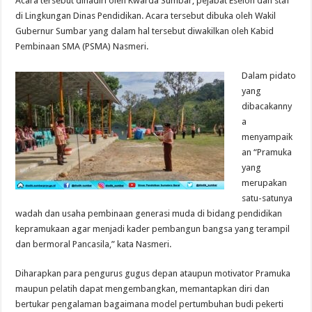
Acara tersebut dihadiri oleh Kwarda Sumbar, pejabat Eselon dan staf
di Lingkungan Dinas Pendidikan. Acara tersebut dibuka oleh Wakil
Gubernur Sumbar yang dalam hal tersebut diwakilkan oleh Kabid
Pembinaan SMA (PSMA) Nasmeri.
Dalam pidato
yang
dibacakanny
a
menyampaik
an “Pramuka
yang
merupakan
satu-satunya
wadah dan usaha pembinaan generasi muda di bidang pendidikan
kepramukaan agar menjadi kader pembangun bangsa yang terampil
dan bermoral Pancasila,” kata Nasmeri.
Diharapkan para pengurus gugus depan ataupun motivator Pramuka
maupun pelatih dapat mengembangkan, memantapkan diri dan
bertukar pengalaman bagaimana model pertumbuhan budi pekerti