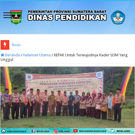
Budaya Sekolah Aman dan N
Beranda
/
Halaman Utama
/
KEPAK Untuk Terwujudnya Kader SDM Yang
Unggul