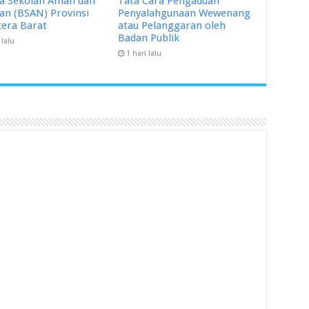
a Sekolah Aman dan
Tata Cara Pengaduan
n (BSAN) Provinsi
Penyalahgunaan Wewenang
era Barat
atau Pelanggaran oleh
Badan Publik
 lalu
1 hari lalu