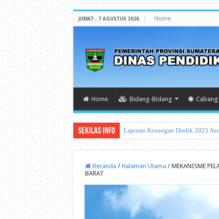
Home
JUMAT , 7 AGUSTUS 2026
Home
Bidang-Bidang
Cabang 
Sekilas Info
PROGRAM/KEGIATAN DI
Beranda
/
Halaman Utama
/
MEKANISME PEL
BARAT