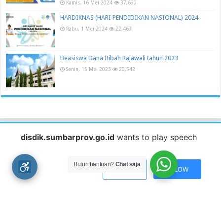
Kamis, 16 Mei 2024
37,690
HARDIKNAS (HARI PENDIDIKAN NASIONAL) 2024
Rabu, 1 Mei 2024
22,463
Beasiswa Dana Hibah Rajawali tahun 2023
Senin, 15 Mei 2023
20,542
disdik.sumbarprov.go.id
wants to play speech
Baca juga
Butuh bantuan?
Chat saja
Disdik Sumbar Dampingi Kunker Komisi 5 DPRD
DENY
ALLOW
Jumat, 25 Oktober 2019
Pelatihan Pemanfatan Website
Senin, 24 Maret 2014
Komisi B DPRD Mentawai Kunjungi Disdik Sumbar