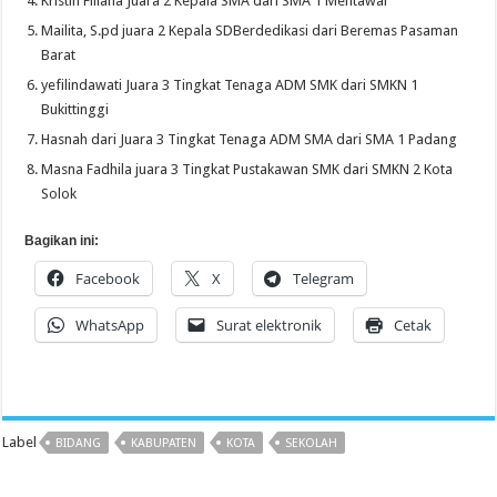
Kristin Filiana Juara 2 Kepala SMA dari SMA 1 Mentawai
Mailita, S.pd juara 2 Kepala SDBerdedikasi dari Beremas Pasaman
Barat
yefilindawati Juara 3 Tingkat Tenaga ADM SMK dari SMKN 1
Bukittinggi
Hasnah dari Juara 3 Tingkat Tenaga ADM SMA dari SMA 1 Padang
Masna Fadhila juara 3 Tingkat Pustakawan SMK dari SMKN 2 Kota
Solok
Bagikan ini:
Facebook
X
Telegram
WhatsApp
Surat elektronik
Cetak
Label
BIDANG
KABUPATEN
KOTA
SEKOLAH