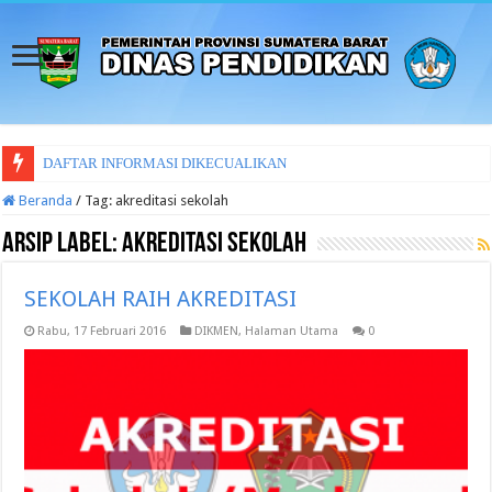
DAFTAR INFORMASI DIKECUALIKAN
Beranda
/
Tag:
akreditasi sekolah
Arsip Label:
akreditasi sekolah
SEKOLAH RAIH AKREDITASI
Rabu, 17 Februari 2016
DIKMEN
,
Halaman Utama
0