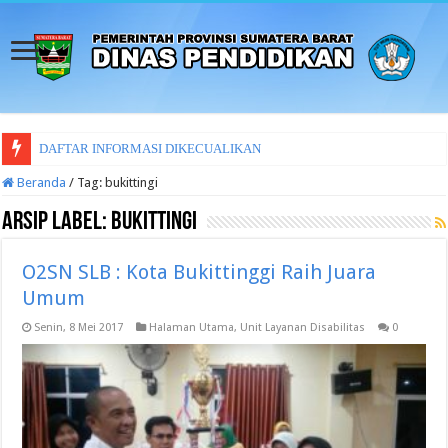
DAFTAR INFORMASI DIKECUALIKAN
Beranda
/
Tag:
bukittingi
Arsip Label:
bukittingi
O2SN SLB : Kota Bukittinggi Raih Juara
Umum
Senin, 8 Mei 2017
Halaman Utama
,
Unit Layanan Disabilitas
0