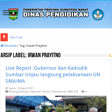
Tata Cara Pengaduan Penya
Beranda
/
Tag:
Irwan Prayitno
Arsip Label:
Irwan Prayitno
Live Report :Gubernur dan Kadisdik
Sumbar tinjau langsung pelaksanaan UN
SMA/MA
Senin, 10 April 2017
Bidang-Bidang
,
Halaman Utama
,
Pembinaan SMA SLB
0