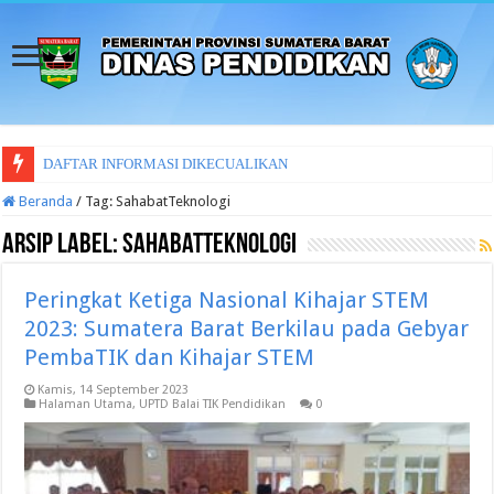
DAFTAR INFORMASI DIKECUALIKAN
Beranda
/
Tag:
SahabatTeknologi
Arsip Label:
SahabatTeknologi
Peringkat Ketiga Nasional Kihajar STEM
2023: Sumatera Barat Berkilau pada Gebyar
PembaTIK dan Kihajar STEM
Kamis, 14 September 2023
Halaman Utama
,
UPTD Balai TIK Pendidikan
0