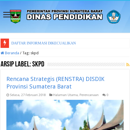
DAFTAR INFORMASI DIKECUALIKAN
Beranda
/
Tag:
skpd
Arsip Label:
skpd
Rencana Strategis (RENSTRA) DISDIK
Provinsi Sumatera Barat
Selasa, 27 Februari 2018
Halaman Utama
,
Perencanaan
0