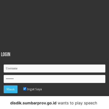
Login
Ingat Saya
Lupa password
disdik.sumbarprov.go.id
wants to play speech