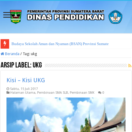
Budaya Sekolah Aman dan Nyaman (BSAN) Provinsi Sumatera Barat
Beranda
/
Tag:
ukg
Arsip Label:
ukg
Kisi – Kisi UKG
Sabtu, 15 Juli 2017
Halaman Utama
,
Pembinaan SMA SLB
,
Pembinaan SMK
0