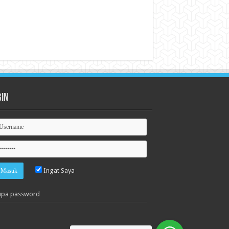
gin
Ingat Saya
upa password