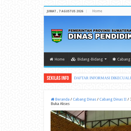
Home
JUMAT , 7 AGUSTUS 2026
Home
Bidang-Bidang
Cabang 
Sekilas Info
DAFTAR INFORMASI DIKECUAL
Beranda
/
Cabang Dinas
/
Cabang Dinas II
/
Buka Akses