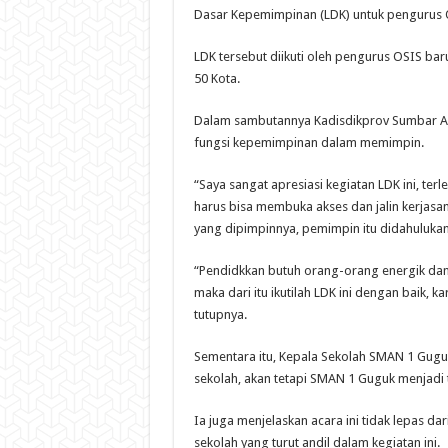
Dasar Kepemimpinan (LDK) untuk pengurus Os
LDK tersebut diikuti oleh pengurus OSIS ba
50 Kota.
Dalam sambutannya Kadisdikprov Sumbar Adi
fungsi kepemimpinan dalam memimpin.
“Saya sangat apresiasi kegiatan LDK ini, t
harus bisa membuka akses dan jalin kerja
yang dipimpinnya, pemimpin itu didahulukan
“Pendidkkan butuh orang-orang energik da
maka dari itu ikutilah LDK ini dengan baik, k
tutupnya.
Sementara itu, Kepala Sekolah SMAN 1 Guguk 
sekolah, akan tetapi SMAN 1 Guguk menjadi
Ia juga menjelaskan acara ini tidak lepas d
sekolah yang turut andil dalam kegiatan ini.