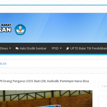
Dinas
Halo Disdik Sumbar
PPID
UPTD Balai TIK Pendidikan
IKAN
70 Orang Pengurus OSIS Ikuti LDK, Kadisdik :Pemimpin Harus Bisa