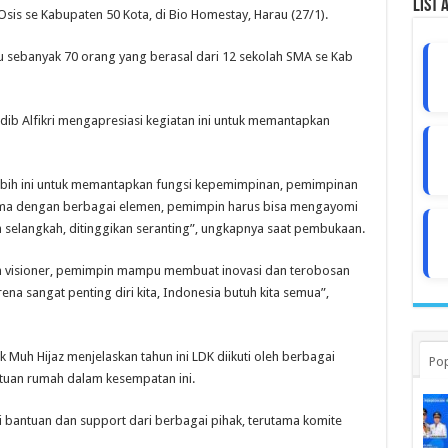
List 
is se Kabupaten 50 Kota, di Bio Homestay, Harau (27/1).
ru sebanyak 70 orang yang berasal dari 12 sekolah SMA se Kab
b Alfikri mengapresiasi kegiatan ini untuk memantapkan
erlebih ini untuk memantapkan fungsi kepemimpinan, pemimpinan
sama dengan berbagai elemen, pemimpin harus bisa mengayomi
 selangkah, ditinggikan seranting”, ungkapnya saat pembukaan.
n visioner, pemimpin mampu membuat inovasi dan terobosan
arena sangat penting diri kita, Indonesia butuh kita semua”,
Muh Hijaz menjelaskan tahun ini LDK diikuti oleh berbagai
Pop
 tuan rumah dalam kesempatan ini.
ari bantuan dan support dari berbagai pihak, terutama komite