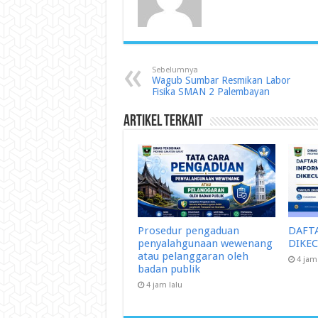
Sebelumnya
Wagub Sumbar Resmikan Labor
Fisika SMAN 2 Palembayan
Artikel Terkait
Prosedur pengaduan
DAFT
penyalahgunaan wewenang
DIKE
atau pelanggaran oleh
4 jam
badan publik
4 jam lalu