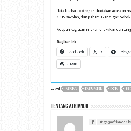
“Kita berharap dengan diadakan acara ini
OSIS sekolah, dan paham akan tugas pokok 
Adapun kegiatan ini akan dilakukan dari tang
Bagikan ini:
Facebook
X
Telegr
Cetak
Label
JABATAN
KABUPATEN
KOTA
SE
Tentang Afriando
@@AfriandoCh