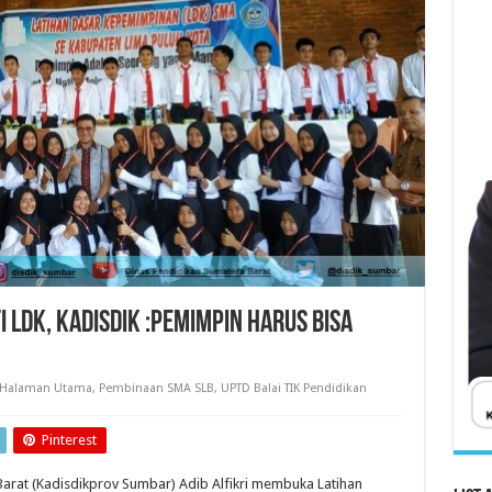
i LDK, Kadisdik :Pemimpin Harus Bisa
Halaman Utama
,
Pembinaan SMA SLB
,
UPTD Balai TIK Pendidikan
Pinterest
Barat (Kadisdikprov Sumbar) Adib Alfikri membuka Latihan