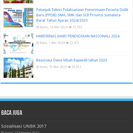
Petunjuk Teknis Pelaksanaan Penerimaan Peserta Didik
Baru (PPDB) SMA, SMK dan SLB Provinsi Sumatera
Barat Tahun Ajaran 2024/2025
Kamis, 16 Mei 2024
37,702
HARDIKNAS (HARI PENDIDIKAN NASIONAL) 2024
Rabu, 1 Mei 2024
22,472
Beasiswa Dana Hibah Rajawali tahun 2023
Senin, 15 Mei 2023
20,551
Baca juga
Sosialisasi UNBK 2017
Jumat, 17 Februari 2017