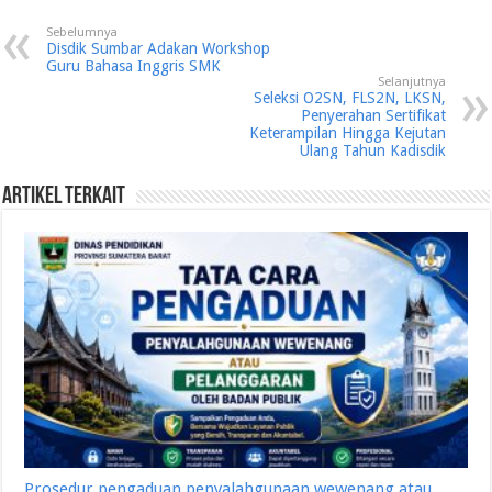
Sebelumnya
Disdik Sumbar Adakan Workshop
Guru Bahasa Inggris SMK
Selanjutnya
Seleksi O2SN, FLS2N, LKSN,
Penyerahan Sertifikat
Keterampilan Hingga Kejutan
Ulang Tahun Kadisdik
Artikel Terkait
Prosedur pengaduan penyalahgunaan wewenang atau