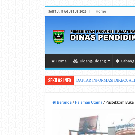
Home
SABTU , 8 AGUSTUS 2026
Home
Bidang-Bidang
Cabang 
Sekilas Info
DAFTAR INFORMASI DIKECUAL
Beranda
/
Halaman Utama
/
Pustekkom Buka 