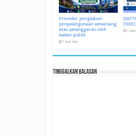
Prosedur pengaduan
DAFT
penyalahgunaan wewenang
DIKE
atau pelanggaran oleh
1 hari
badan publik
1 hari lalu
Tinggalkan Balasan