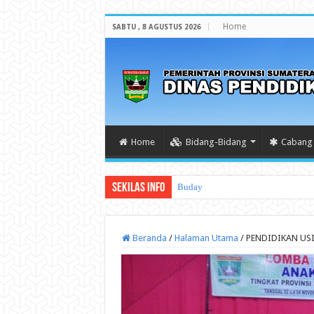
Home
SABTU , 8 AGUSTUS 2026
Home
Bidang-Bidang
Cabang 
Sekilas Info
Budaya Sekolah Aman dan Nyaman
Beranda
/
Halaman Utama
/
PENDIDIKAN US