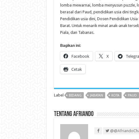
lomba mewarnai, lomba menyusun puzzle, l
berasal dari Paud, pendidikan usia dini tingk
Pendidikan usia dini, Dosen Pendidikan Usi
Barat. Untuk menarik minat anak-anak terse
Piala, dan Tabanas.
Bagikan ini:
Facebook
X
Telegr
Cetak
Label
BIDANG
JABATAN
KOTA
PAUD
Tentang Afriando
@@AfriandoCh