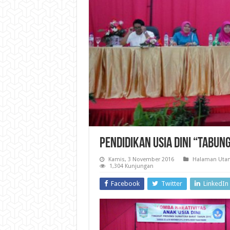
PENDIDIKAN USIA DINI “TABU
Kamis, 3 November 2016
Halaman Uta
1,304 Kunjungan
Facebook
Twitter
LinkedIn