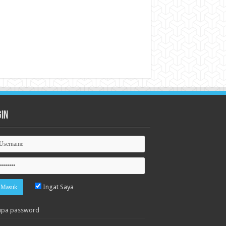
gin
Ingat Saya
upa password