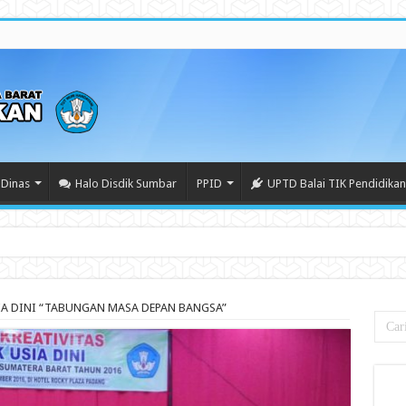
Dinas
Halo Disdik Sumbar
PPID
UPTD Balai TIK Pendidikan
 (BS
IA DINI “TABUNGAN MASA DEPAN BANGSA”