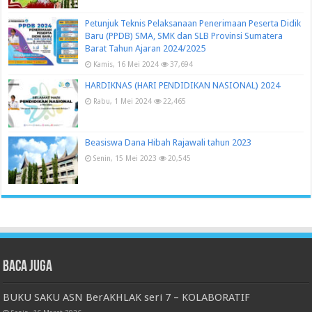
Petunjuk Teknis Pelaksanaan Penerimaan Peserta Didik
Baru (PPDB) SMA, SMK dan SLB Provinsi Sumatera
Barat Tahun Ajaran 2024/2025
Kamis, 16 Mei 2024
37,694
HARDIKNAS (HARI PENDIDIKAN NASIONAL) 2024
Rabu, 1 Mei 2024
22,465
Beasiswa Dana Hibah Rajawali tahun 2023
Senin, 15 Mei 2023
20,545
Baca juga
BUKU SAKU ASN BerAKHLAK seri 7 – KOLABORATIF