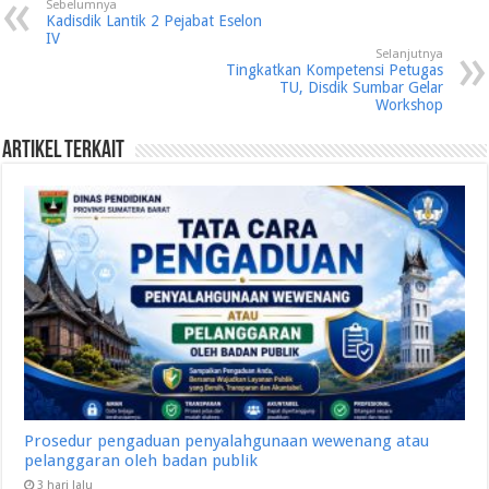
Sebelumnya
Kadisdik Lantik 2 Pejabat Eselon
IV
Selanjutnya
Tingkatkan Kompetensi Petugas
TU, Disdik Sumbar Gelar
Workshop
Artikel Terkait
Prosedur pengaduan penyalahgunaan wewenang atau
pelanggaran oleh badan publik
3 hari lalu