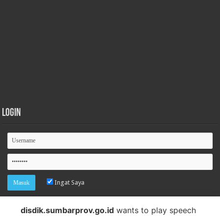
Login
Ingat Saya
Lupa password
disdik.sumbarprov.go.id
wants to play speech