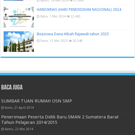
Kamis, 16 Mei 2024
37,696
HARDIKNAS (HARI PENDIDIKAN NASIONAL) 2024
Rabu, 1 Mei 2024
22,465
Beasiswa Dana Hibah Rajawali tahun 2023
Senin, 15 Mei 2023
20,548
Baca juga
SUMBAR TUAN RUMAH OSN SMP
Senin, 21 April 2014
Penerimaan Peserta Didik Baru SMAN 2 Sumatera Barat
Tahun Pelajaran 2014/2015
Kamis, 22 Mei 2014