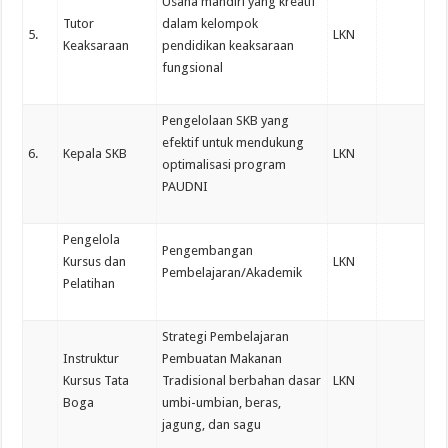
Usaha mandiri yang kreatif
Tutor
dalam kelompok
5.
LKN
Keaksaraan
pendidikan keaksaraan
fungsional
Pengelolaan SKB yang
efektif untuk mendukung
6.
Kepala SKB
LKN
optimalisasi program
PAUDNI
Pengelola
Pengembangan
Kursus dan
LKN
Pembelajaran/Akademik
Pelatihan
Strategi Pembelajaran
Instruktur
Pembuatan Makanan
Kursus Tata
Tradisional berbahan dasar
LKN
Boga
umbi-umbian, beras,
jagung, dan sagu