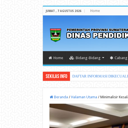
Home
JUMAT , 7 AGUSTUS 2026
Home
Bidang-Bidang
Cabang 
Sekilas Info
DAFTAR INFORMASI DIKECUAL
Beranda
/
Halaman Utama
/
Minimalisir Kesa