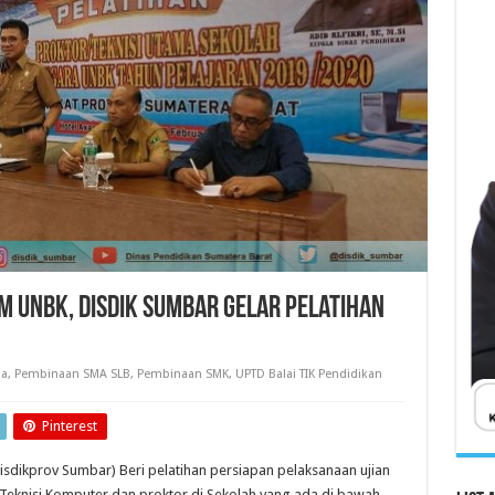
m UNBK, Disdik Sumbar Gelar Pelatihan
a
,
Pembinaan SMA SLB
,
Pembinaan SMK
,
UPTD Balai TIK Pendidikan
Pinterest
isdikprov Sumbar) Beri pelatihan persiapan pelaksanaan ujian
Teknisi Komputer dan proktor di Sekolah yang ada di bawah