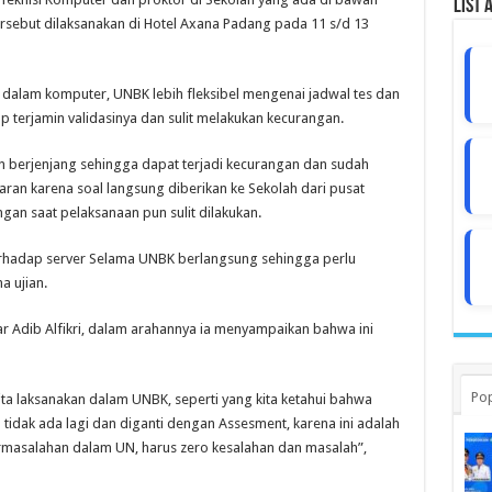
List 
ersebut dilaksanakan di Hotel Axana Padang pada 11 s/d 13
dalam komputer, UNBK lebih fleksibel mengenai jadwal tes dan
ap terjamin validasinya dan sulit melakukan kecurangan.
an berjenjang sehingga dapat terjadi kecurangan dan sudah
aran karena soal langsung diberikan ke Sekolah dari pusat
ngan saat pelaksanaan pun sulit dilakukan.
erhadap server Selama UNBK berlangsung sehingga perlu
a ujian.
ar Adib Alfikri, dalam arahannya ia menyampaikan bahwa ini
Pop
kita laksanakan dalam UNBK, seperti yang kita ketahui bahwa
idak ada lagi dan diganti dengan Assesment, karena ini adalah
ermasalahan dalam UN, harus zero kesalahan dan masalah”,