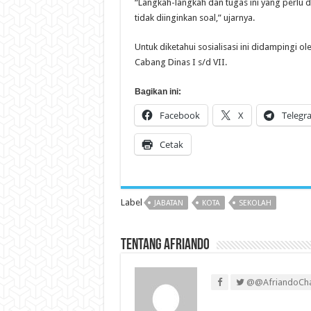
“Langkah-langkah dan tugas ini yang perlu d
tidak diinginkan soal,” ujarnya.
Untuk diketahui sosialisasi ini didampingi 
Cabang Dinas I s/d VII.
Bagikan ini:
Facebook
X
Telegr
Cetak
Label
JABATAN
KOTA
SEKOLAH
Tentang Afriando
@@AfriandoCh