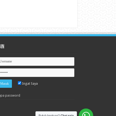
gin
Ingat Saya
upa password
Butuh bantuan?
Chat saja