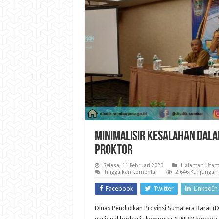
Minimalisir Kesalahan Dala
Proktor
Selasa, 11 Februari 2020
Halaman Utam
Tinggalkan komentar
2,646 Kunjungan
Facebook
Twitter
LinkedIn
Dinas Pendidikan Provinsi Sumatera Barat (D
nasional berbasis komputer (UNBK) kepada 