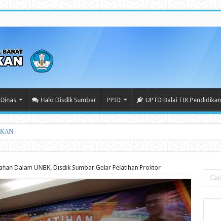
Dinas
Halo Disdik Sumbar
PPID
UPTD Balai TIK Pendidikan
IKAN
lahan Dalam UNBK, Disdik Sumbar Gelar Pelatihan Proktor