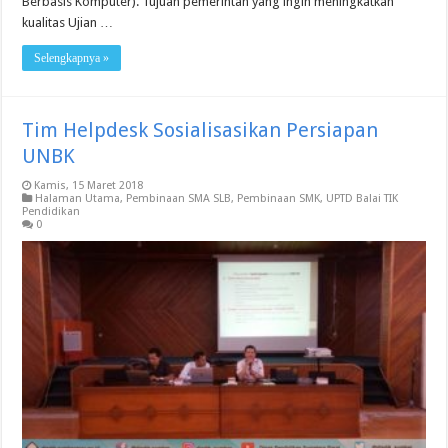
Berbasis Komputer). Tujuan pemerintah yang ingin meningkatkan
kualitas Ujian …
Selengkapnya »
Tim Helpdesk Sosialisasikan Persiapan
UNBK
Kamis, 15 Maret 2018
Halaman Utama
,
Pembinaan SMA SLB
,
Pembinaan SMK
,
UPTD Balai TIK
Pendidikan
0