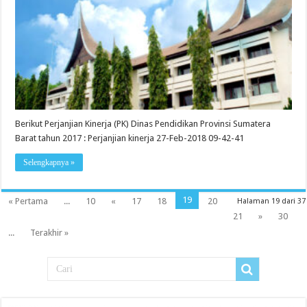
Berikut Perjanjian Kinerja (PK) Dinas Pendidikan Provinsi Sumatera
Barat tahun 2017 : Perjanjian kinerja 27-Feb-2018 09-42-41
Selengkapnya »
19
« Pertama
...
10
«
17
18
20
Halaman 19 dari 37
21
»
30
...
Terakhir »