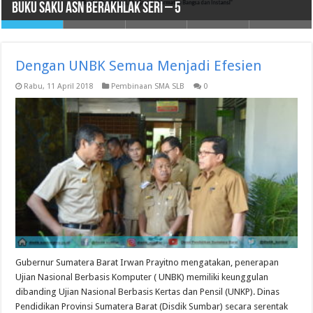
Pemenang O2SN Jenjang Pendidikan Khusus (Diksus)
RENCANA STRATEGIS DINAS PENDIDIKAN PROV SUMBAR TAHUN
PERATURAN, KEPUTUSAN, DAN KEBIJAKAN YANG DIHASILKAN
Buku Saku ASN BerAKHLAK Seri – 5
Tingkat Nasional Tahun 2025
Rencana Umum Pengadaan Barang/Jasa
2021 – 2026
OLEH BADAN PUBLIK
Dengan UNBK Semua Menjadi Efesien
Rabu, 11 April 2018
Pembinaan SMA SLB
0
Gubernur Sumatera Barat Irwan Prayitno mengatakan, penerapan
Ujian Nasional Berbasis Komputer ( UNBK) memiliki keunggulan
dibanding Ujian Nasional Berbasis Kertas dan Pensil (UNKP). Dinas
Pendidikan Provinsi Sumatera Barat (Disdik Sumbar) secara serentak