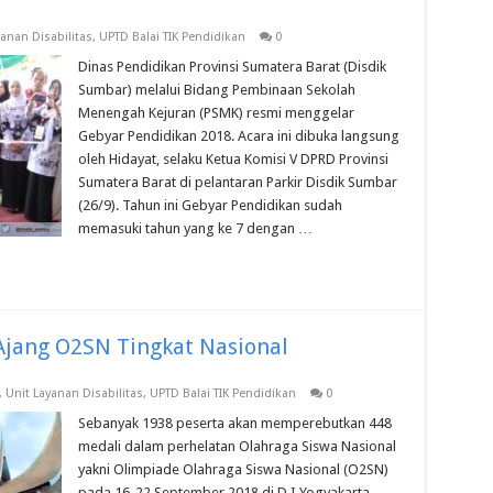
yanan Disabilitas
,
UPTD Balai TIK Pendidikan
0
Dinas Pendidikan Provinsi Sumatera Barat (Disdik
Sumbar) melalui Bidang Pembinaan Sekolah
Menengah Kejuran (PSMK) resmi menggelar
Gebyar Pendidikan 2018. Acara ini dibuka langsung
oleh Hidayat, selaku Ketua Komisi V DPRD Provinsi
Sumatera Barat di pelantaran Parkir Disdik Sumbar
(26/9). Tahun ini Gebyar Pendidikan sudah
memasuki tahun yang ke 7 dengan …
 Ajang O2SN Tingkat Nasional
,
Unit Layanan Disabilitas
,
UPTD Balai TIK Pendidikan
0
Sebanyak 1938 peserta akan memperebutkan 448
medali dalam perhelatan Olahraga Siswa Nasional
yakni Olimpiade Olahraga Siswa Nasional (O2SN)
pada 16-22 September 2018 di D.I Yogyakarta.