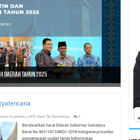
 TINGKAT SMK, MAK, SMA, MA, SMALB SE SUMATERA
/ 2025 M
Digital Rumah Pendidikan
 Unit Layanan Disabilitas 2024
ah Daerah Tahun 2025
tyalencana
yanan Disabilitas
,
UPTD Balai TIK Pendidikan
0
Berdasarkan Surat Edaran Gubernur Sumatera
Barat No 861/1417/BKD/-2018 mengenai prosedur
penyampaian usulan tanda kehormatan