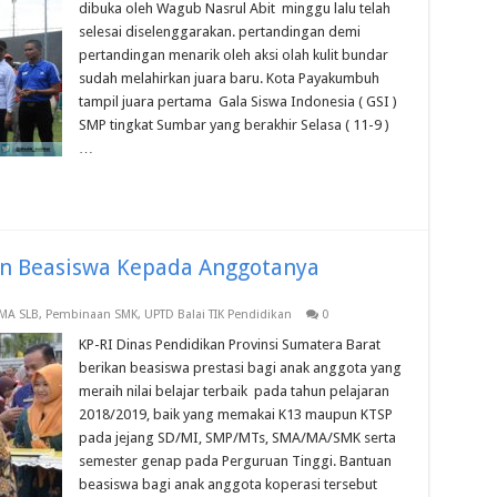
dibuka oleh Wagub Nasrul Abit minggu lalu telah
selesai diselenggarakan. pertandingan demi
pertandingan menarik oleh aksi olah kulit bundar
sudah melahirkan juara baru. Kota Payakumbuh
tampil juara pertama Gala Siswa Indonesia ( GSI )
SMP tingkat Sumbar yang berakhir Selasa ( 11-9 )
…
an Beasiswa Kepada Anggotanya
MA SLB
,
Pembinaan SMK
,
UPTD Balai TIK Pendidikan
0
KP-RI Dinas Pendidikan Provinsi Sumatera Barat
berikan beasiswa prestasi bagi anak anggota yang
meraih nilai belajar terbaik pada tahun pelajaran
2018/2019, baik yang memakai K13 maupun KTSP
pada jejang SD/MI, SMP/MTs, SMA/MA/SMK serta
semester genap pada Perguruan Tinggi. Bantuan
beasiswa bagi anak anggota koperasi tersebut