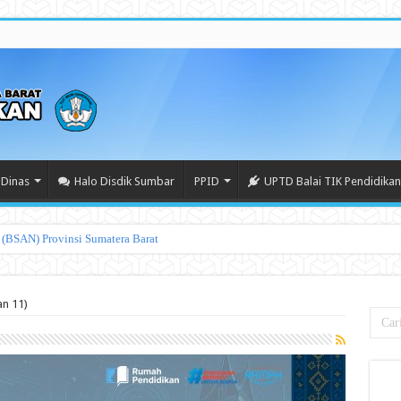
Dinas
Halo Disdik Sumbar
PPID
UPTD Balai TIK Pendidikan
an 11)