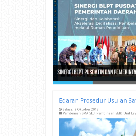
SOSIALISASI ASSESMEN NASIONAL 2024
Selamat Hari Raya Idul Fitri 1446 H 
Launching Cetak Biru Transformasi 
Gubernur Sumatera Barat Launching
BARAT
Sinergi BLPT PUSDATIN dan Pemerint
Edaran Prosedur Usulan Sa
Selasa, 9 Oktober 2018
Pembinaan SMA SLB
,
Pembinaan SMK
,
Unit La