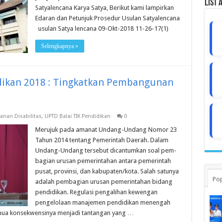
List 
Satyalencana Karya Satya, Berikut kami lampirkan
Edaran dan Petunjuk Prosedur Usulan Satyalencana
usulan Satya lencana 09-Okt-2018 11-26-17(1)
Selengkapnya »
dikan 2018 : Tingkatkan Pembangunan
yanan Disabilitas
,
UPTD Balai TIK Pendidikan
0
Merujuk pada amanat Undang-Undang Nomor 23
Tahun 2014 tentang Pemerintah Daerah. Dalam
Undang-Undang tersebut dicantumkan soal pem­
bagian urusan pemerintahan antara peme­rintah
pusat, provinsi, dan kabupaten/kota. Salah satunya
Pop
adalah pembagian urusan pemerintahan bidang
pendidikan. Regulasi pengalihan kewengan
pengelolaan manajemen pendidikan menengah
emua konsekwensinya menjadi tantangan yang …