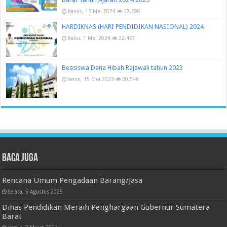
Kamis, 16 Mei 2024
37,698
HARDIKNAS (HARI PENDIDIKAN NASIONAL) 2024
Rabu, 1 Mei 2024
22,467
Beasiswa Dana Hibah Rajawali tahun 2023
Senin, 15 Mei 2023
20,548
Baca juga
Rencana Umum Pengadaan Barang/Jasa
Selasa, 5 Agustus 2025
Dinas Pendidikan Meraih Penghargaan Gubernur Sumatera
Barat