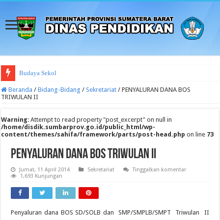
Budaya Sekolah Aman dan Nyam
Beranda
/
Bidang-Bidang
/
Sekretariat
/
PENYALURAN DANA BOS
TRIWULAN II
Warning
: Attempt to read property "post_excerpt" on null in
/home/disdik.sumbarprov.go.id/public_html/wp-
content/themes/sahifa/framework/parts/post-head.php
on line
73
PENYALURAN DANA BOS TRIWULAN II
Jumat, 11 April 2014
Sekretariat
Tinggalkan komentar
1,693 Kunjungan
Penyaluran dana BOS SD/SOLB dan SMP/SMPLB/SMPT Triwulan II