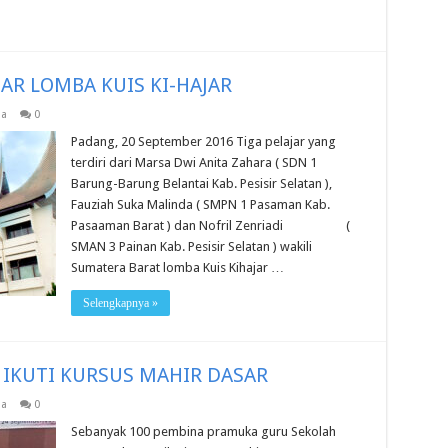
AR LOMBA KUIS KI-HAJAR
a
0
Padang, 20 September 2016 Tiga pelajar yang
terdiri dari Marsa Dwi Anita Zahara ( SDN 1
Barung-Barung Belantai Kab. Pesisir Selatan ),
Fauziah Suka Malinda ( SMPN 1 Pasaman Kab.
Pasaaman Barat ) dan Nofril Zenriadi (
SMAN 3 Painan Kab. Pesisir Selatan ) wakili
Sumatera Barat lomba Kuis Kihajar …
Selengkapnya »
 IKUTI KURSUS MAHIR DASAR
a
0
Sebanyak 100 pembina pramuka guru Sekolah