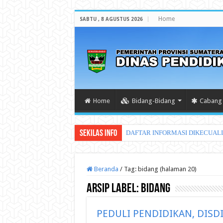
Home
SABTU , 8 AGUSTUS 2026
Home
Bidang-Bidang
Cabang 
Sekilas Info
L
Beranda
/
Tag:
bidang
(halaman 20)
Arsip Label:
bidang
PEDULI PENDIDIKAN, DIS