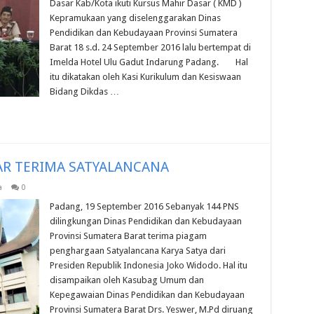
Dasar Kab/Kota ikuti Kursus Mahir Dasar ( KMD )
Kepramukaan yang diselenggarakan Dinas
Pendidikan dan Kebudayaan Provinsi Sumatera
Barat 18 s.d. 24 September 2016 lalu bertempat di
Imelda Hotel Ulu Gadut Indarung Padang. Hal
itu dikatakan oleh Kasi Kurikulum dan Kesiswaan
Bidang Dikdas …
AR TERIMA SATYALANCANA
a
0
Padang, 19 September 2016 Sebanyak 144 PNS
dilingkungan Dinas Pendidikan dan Kebudayaan
Provinsi Sumatera Barat terima piagam
penghargaan Satyalancana Karya Satya dari
Presiden Republik Indonesia Joko Widodo. Hal itu
disampaikan oleh Kasubag Umum dan
Kepegawaian Dinas Pendidikan dan Kebudayaan
Provinsi Sumatera Barat Drs. Yeswer, M.Pd diruang