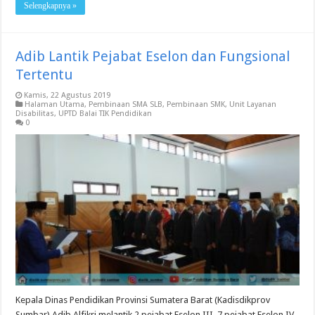
Selengkapnya »
Adib Lantik Pejabat Eselon dan Fungsional
Tertentu
Kamis, 22 Agustus 2019
Halaman Utama
,
Pembinaan SMA SLB
,
Pembinaan SMK
,
Unit Layanan
Disabilitas
,
UPTD Balai TIK Pendidikan
0
Kepala Dinas Pendidikan Provinsi Sumatera Barat (Kadisdikprov
Sumbar) Adib Alfikri melantik 2 pejabat Eselon III, 7 pejabat Eselon IV,