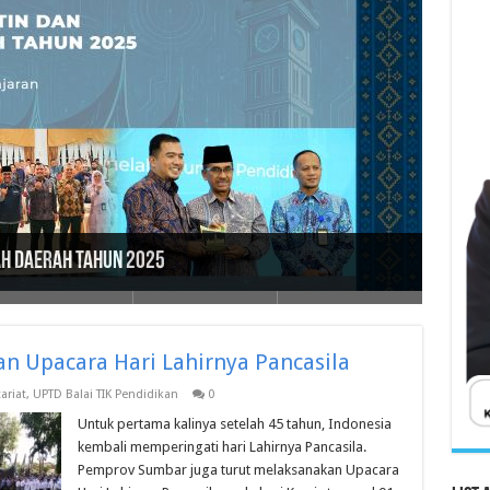
 TINGKAT SMK, MAK, SMA, MA, SMALB SE SUMATERA
 Upacara Hari Lahirnya Pancasila
/ 2025 M
Digital Rumah Pendidikan
 Unit Layanan Disabilitas 2024
ah Daerah Tahun 2025
ariat
,
UPTD Balai TIK Pendidikan
0
Untuk pertama kalinya setelah 45 tahun, Indonesia
kembali memperingati hari Lahirnya Pancasila.
Pemprov Sumbar juga turut melaksanakan Upacara