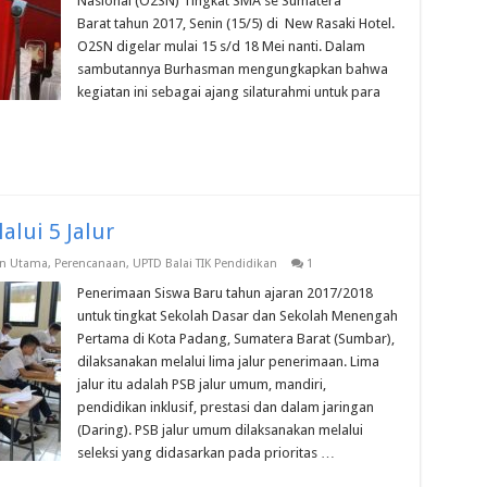
Nasional (O2SN) Tingkat SMA se Sumatera
Barat tahun 2017, Senin (15/5) di New Rasaki Hotel.
O2SN digelar mulai 15 s/d 18 Mei nanti. Dalam
sambutannya Burhasman mengungkapkan bahwa
kegiatan ini sebagai ajang silaturahmi untuk para
lui 5 Jalur
n Utama
,
Perencanaan
,
UPTD Balai TIK Pendidikan
1
Penerimaan Siswa Baru tahun ajaran 2017/2018
untuk tingkat Sekolah Dasar dan Sekolah Menengah
Pertama di Kota Padang, Sumatera Barat (Sumbar),
dilaksanakan melalui lima jalur penerimaan. Lima
jalur itu adalah PSB jalur umum, mandiri,
pendidikan inklusif, prestasi dan dalam jaringan
(Daring). PSB jalur umum dilaksanakan melalui
seleksi yang didasarkan pada prioritas …