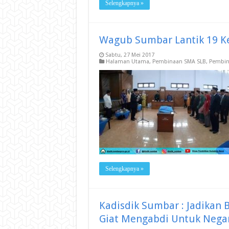
Selengkapnya »
Wagub Sumbar Lantik 19 K
Sabtu, 27 Mei 2017
Halaman Utama
,
Pembinaan SMA SLB
,
Pembin
Selengkapnya »
Kadisdik Sumbar : Jadikan 
Giat Mengabdi Untuk Nega