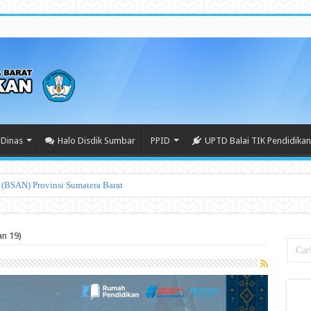
Dinas
Halo Disdik Sumbar
PPID
UPTD Balai TIK Pendidikan
an 19)