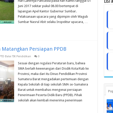
Hari Lahirnya Pancasila pada hari Kamis tanggal 01
List 
Juni 2017 sekitar pukul 08.00 bertempat di
lapangan Apel Kantor Gubernur Sumbar.
Pelaksanaan upacara yang dipimpin oleh Wagub
Sumbar Nasrul Abit selaku Inspektur upacara, …
h Matangkan Persiapan PPDB
PTD Balai TIK Pendidikan
0
Sesuai dengan regulasi Peraturan baru, bahwa
SMA berlaih kewenangan dari Disdik Kota/Kab ke
Provinsi, maka dari itu Dinas Pendidikan Provinsi
Sumatera Barat mengadakan pertemuan dengan
Kepala Sekolah di tiap sekolah SMA se-Sumatera
Barat untuk membahas mengenai persiapan
Pop
Penerimaan Peserta Didik Baru (PPDB). Pihak
sekolah akan kembali menerima penerimaan