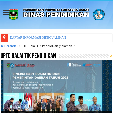
LAPORAN SURAT MENYURAT
Beranda
/
UPTD Balai TIK Pendidikan (halaman 7)
UPTD Balai TIK Pendidikan
Launching Cetak Biru Transformasi Digital Rumah
Gubernur Sumatera Barat Launching Unit Layanan
SOSIALISASI ASSESMEN NASIONAL 2024 TINGKAT SMK, MAK,