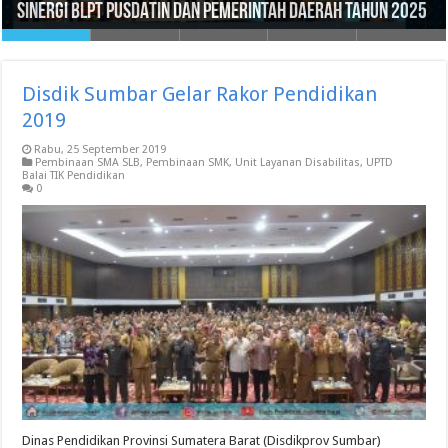
Sinergi BLPT PUSDATIN dan Pemerintah Daerah Tahun 2025
Selamat Hari Raya Idul Fitri 1446 H / 2025 M
Pendidikan
Disabilitas 2024
SMA, MA, SMALB SE SUMATERA BARAT
Disdik Sumbar Gelar Rakor Pendidikan
2019
Rabu, 25 September 2019
Pembinaan SMA SLB
,
Pembinaan SMK
,
Unit Layanan Disabilitas
,
UPTD
Balai TIK Pendidikan
0
Dinas Pendidikan Provinsi Sumatera Barat (Disdikprov Sumbar)