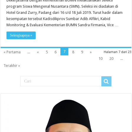
bekerjasama dengan Kementerian BUMN melaksanakan seleksi
program Siswa Mengenal Nusantara (SMN). Seleksi ini diadakan di
Hotel Grand Zurry, Padang dari 16 s/d 18 Juli 2019. Turut hadir dalam
kesempatan tersebut Kadisdikprov Sumbar Adib Alfikri, Kabid
Monitoring & Evaluasi Kementerian BUMN Sandra Firmania, Vice …
Selengkapnya »
7
« Pertama
...
«
5
6
8
9
»
Halaman 7 dari 23
10
20
...
Terakhir »