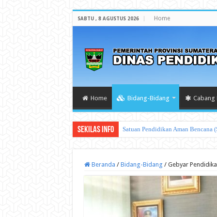
Home
SABTU , 8 AGUSTUS 2026
Home
Bidang-Bidang
Cabang 
Sekilas Info
Budaya Sekolah Aman
Beranda
/
Bidang-Bidang
/
Gebyar Pendidika