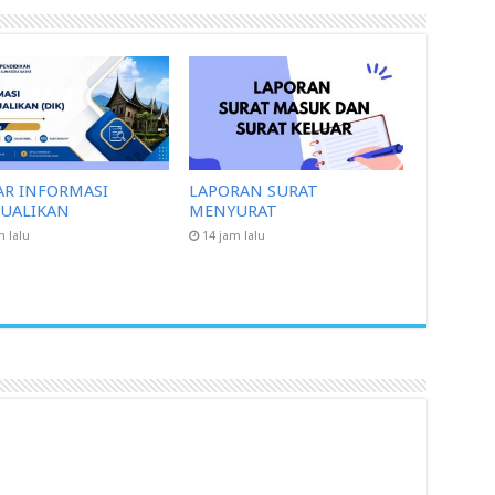
AR INFORMASI
LAPORAN SURAT
CUALIKAN
MENYURAT
m lalu
14 jam lalu