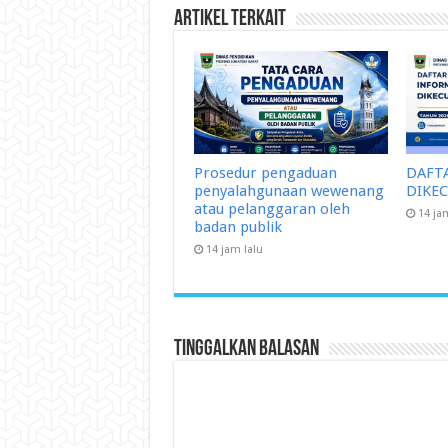
Artikel Terkait
Prosedur pengaduan
DAFT
penyalahgunaan wewenang
DIKE
atau pelanggaran oleh
14 ja
badan publik
14 jam lalu
Tinggalkan Balasan