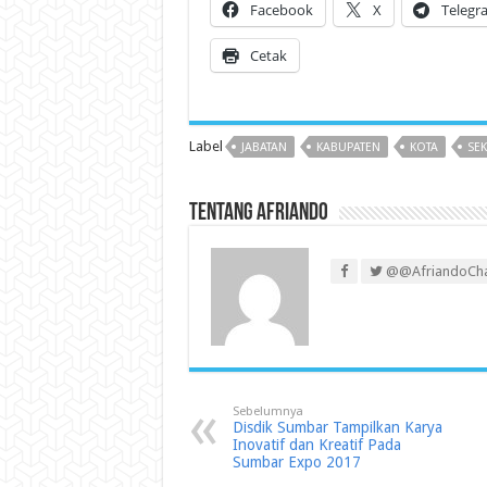
Facebook
X
Telegr
Cetak
Label
JABATAN
KABUPATEN
KOTA
SE
Tentang Afriando
@@AfriandoCh
Sebelumnya
Disdik Sumbar Tampilkan Karya
Inovatif dan Kreatif Pada
Sumbar Expo 2017