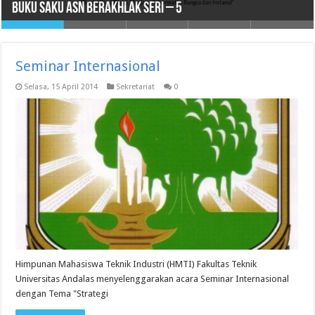
Buku Saku ASN BerAKHLAK Seri – 5
Rencana Umum Pengadaan Barang/Jasa
2021 – 2026
OLEH BADAN PUBLIK
INDIKATOR KINERJA UTAMA KEPALA DINAS TAHUN 2024
Seminar Internasional
Selasa, 15 April 2014
Sekretariat
0
Himpunan Mahasiswa Teknik Industri (HMTI) Fakultas Teknik
Universitas Andalas menyelenggarakan acara Seminar Internasional
dengan Tema "Strategi