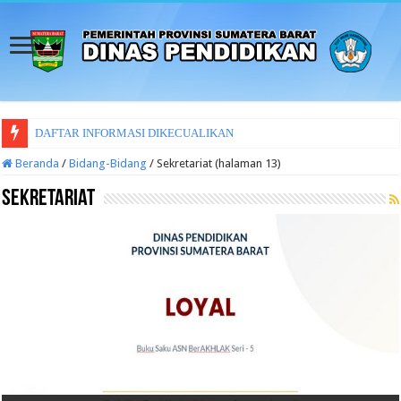
DAFTAR INFORMASI DIKECUALIKAN
Beranda
/
Bidang-Bidang
/
Sekretariat (halaman 13)
Sekretariat
RENCANA STRATEGIS DINAS PENDIDIKAN PROV SUMBAR TAHUN
PERATURAN, KEPUTUSAN, DAN KEBIJAKAN YANG DIHASILKAN