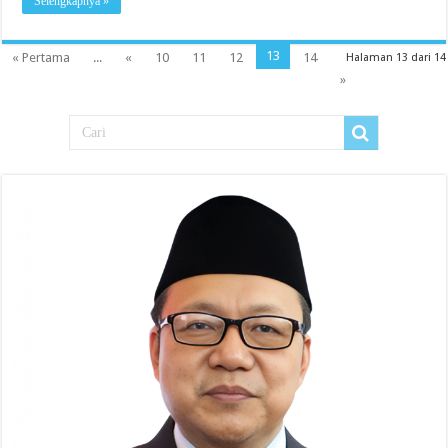
Selengkapnya »
13
« Pertama
...
«
10
11
12
14
Halaman 13 dari 14
»